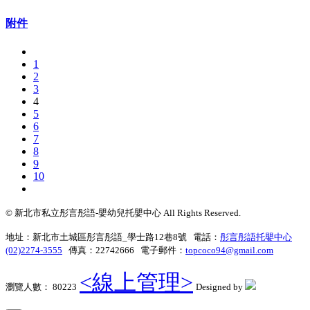
附件
1
2
3
4
5
6
7
8
9
10
© 新北市私立彤言彤語-嬰幼兒托嬰中心 All Rights Reserved.
地址：新北市土城區彤言彤語_學士路12巷8號 電話：
彤言彤語托嬰中心
(02)2274-3555
傳真：22742666 電子郵件：
topcoco94@gmail.com
<線上管理>
瀏覽人數： 80223
Designed by