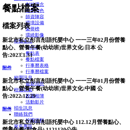
創校理念
餐點檔案
教學特色
師資陣容
環境設備
檔案列表
榮譽榜
環繞影像
新北市私立彤言彤語托嬰中心 一一三年02月份營養
校園生活
點心、營養午餐(幼幼班)世界文化:日本 公
作息表
餐點表
告:2023.1.31
餐點檔案
行事曆表格
附件
行事曆檔案
校園訊息
新北市私立彤言彤語托嬰中心 一一三年01月份營養
最新消息
點心、營養午餐(幼幼班)世界文化:中國 公
校園花絮
告:2022.12.29
校園相簿
活動影片
招生訊息
附件
聯絡我們
校園資料
新北市私立彤言彤語托嬰中心 112.12月營養點心、
家長專區
營養午餐(副食品) 1121130公告