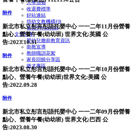
入學須知
收退費標準
附件
好站連結
培幼文教機構FB
新北市私立彤言彤語托嬰中心 一一二年11月份營養
寶貝們YouTube
點心、營養午餐(幼幼班) 世界文化:英國 公
文章分享
嬰幼兒膽前教育資訊
告:2023.10.31
衛教宣導
教師職訓花絮
附件
家長回饋分享區
徵才專區
新北市私立彤言彤語托嬰中心 一一二年10月份營養
點心、營養午餐(幼幼班)世界文化:美國 公
告:2022.09.28
附件
新北市私立彤言彤語托嬰中心 一一二年09月份營養
點心、營養午餐(幼幼班) 世界文化:巴西 公
告:2023.08.30