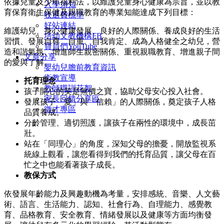
依據兒童及少年福利法，以維護兒童身心健康為宗旨，並以教
入學須知
育保育衛生保健及親職教育的專業知能達成下列目標：
收退費標準
好站連結
維護幼兒、身心健康發展、良好的人際關係、養成良好的生活
培幼文教機構FB
習慣、發展自尊、自重、自我肯定、成為人格健全之幼兒，營
寶貝們YouTube
造和諧氣氛、增進師生親密關係、重視親職教育、增進親子間
文章分享
的愛與了解。
嬰幼兒膽前教育資訊
衛教宣導
托育理念
教師職訓花絮
孩子開心的笑是無價之寶，協助父母安心投入社會。
家長回饋分享區
發展孩子「愛」與「信賴」的人際關係，奠定孩子人格
徵才專區
品質養成。
分齡管理、適切照護，讓孩子在兩性的環境中，成長茁
壯。
站在「同理心」的角度，深知父母的擔憂，開放監視系
統線上觀看，讓您看得到我們的托育品質，讓父母在百
忙之中也能看著孩子成長。
教保方式
依發展年齡能力及興趣動機為考量，安排感統、音樂、人文藝
術、語言、生活能力、認知、社會行為、自理能力、感覺教
育、品格教育、安全教育、情緒發展以及健康等方面均衡發