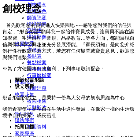
創校理念
創校理念
教學特色
師資陣容
環境設備
首先歡迎您的寶寶進入快樂園地~~~感謝您對我們的信任與
榮譽榜
肯定，“彤言彤語”願與您一起陪伴寶貝成長，讓寶貝不論在認
環繞影像
知學習、生活自理、常規、品格教育…等各方面，都能展現自
校園生活
信與保持學習興趣並充分發展潛能。『家長須知』是向您介紹
作息表
例行性行政處理及方式，若您有任何疑問或寶貴意見，歡迎您
餐點表
與我們連繫。
餐點檔案
※為了方便園務行政順利，下列事項敬請配合：
行事曆表格
行事曆檔案
關於彤言彤語
校園訊息
設立宗旨
最新消息
校園花絮
彤言彤語的成立，是秉持一份為人父母的初衷思維為中心
校園相簿
活動影片
我們希望孩子是在自在生活中適性發展，在像家一樣的生活環
招生訊息
境中自由探索、成長茁壯
聯絡我們
托育目標
校園資料
家長專區