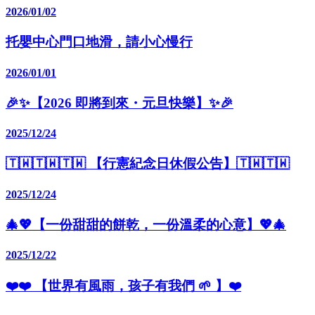
2026/01/02
托嬰中心門口地滑，請小心慢行
2026/01/01
🎉✨【2026 即將到來・元旦快樂】✨🎉
2025/12/24
🇹🇼🇹🇼🇹🇼 【行憲紀念日休假公告】🇹🇼🇹🇼
2025/12/24
🎄💖【一份甜甜的餅乾，一份溫柔的心意】💖🎄
2025/12/22
❤️❤️ 【世界有風雨，孩子有我們 🌱 】❤️