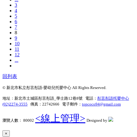
3
4
5
6
7
8
9
10
11
12
...
回列表
© 新北市私立彤言彤語-嬰幼兒托嬰中心 All Rights Reserved.
地址：新北市土城區彤言彤語_學士路12巷8號 電話：
彤言彤語托嬰中心
(02)2274-3555
傳真：22742666 電子郵件：
topcoco94@gmail.com
<線上管理>
瀏覽人數： 80002
Designed by
×