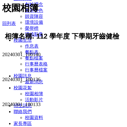
創校理念
校園相簿
教學特色
師資陣容
環境設備
回列表
榮譽榜
環繞影像
相簿名稱: 112 學年度 下學期牙齒健檢
校園生活
作息表
餐點表
20240301_100140
餐點檔案
行事曆表格
行事曆檔案
校園訊息
20240301_100136
最新消息
校園花絮
校園相簿
活動影片
20240301_100133
招生訊息
聯絡我們
校園資料
家長專區